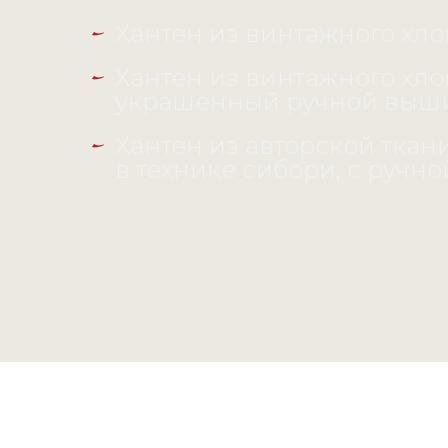
Хантен из винтажного хло
Хантен из винтажного хло
украшенный ручной выш
Хантен из авторской ткан
в технике сибори, с руч