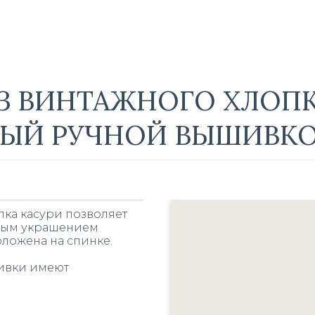
З ВИНТАЖНОГО ХЛОПК
ЫЙ РУЧНОЙ ВЫШИВК
пка касури позволяет
вным украшением
оложена на спинке.
шивки имеют