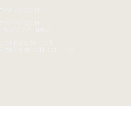
пка касури
пка касури,
ивкой сашико
и, окрашенной
ной вышивкой сашико