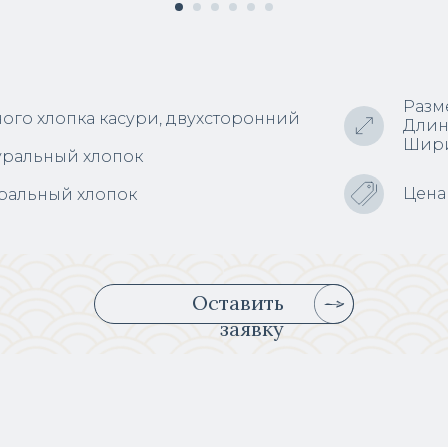
Разм
ного хлопка касури, двухсторонний
Длин
Шири
уральный хлопок
Цена
уральный хлопок
Оставить
заявку