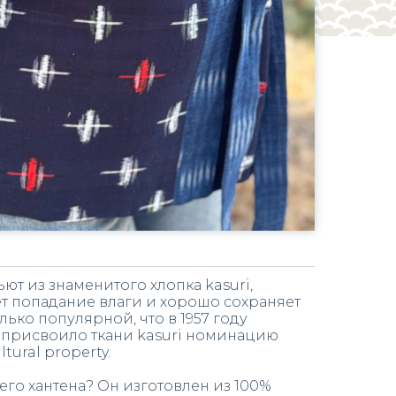
т из знаменитого хлопка kasuri,
 попадание влаги и хорошо сохраняет
олько популярной, что в 1957 году
 присвоило ткани kasuri номинацию
tural property.
его хантена? Он изготовлен из 100%