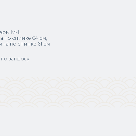
еры M-L
а по спинке 64 см,
на по спинке 61 см
 по запросу