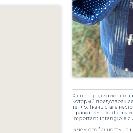
Хантен традиционно шью
который предотвращает
тепло. Ткань стала наст
правительство Японии
important intangible cul
В чем особенность наш