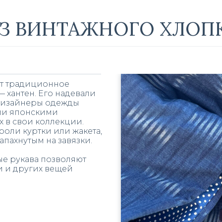
З ВИНТАЖНОГО ХЛОП
т традиционное
— хантен. Его надевали
 Дизайнеры одежды
ми японскими
 в свои коллекции.
роли куртки или жакета,
апахнутым на завязки.
е рукава позволяют
ки и других вещей